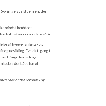
 56-årige Evald Jensen, der
ikke mindst benhårdt
 haft sit virke de sidste 26 år.
else af bygge-, anlægs- og
 og udvikling. Evalds tilgang til
de med Kingo Recyclings
mheden, der både har et
age med både driftsøkonomisk og