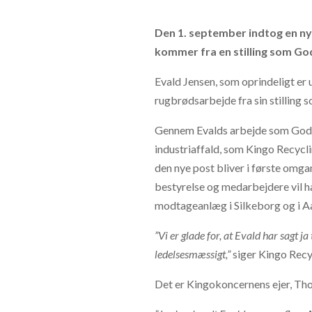
Den 1. september indtog en ny 
kommer fra en stilling som G
Evald Jensen, som oprindeligt er
rugbrødsarbejde fra sin stilling 
Gennem Evalds arbejde som Godsc
industriaffald, som Kingo Recycli
den nye post bliver i første omg
bestyrelse og medarbejdere vil 
modtageanlæg i Silkeborg og i A
”Vi er glade for, at Evald har sagt 
ledelsesmæssigt,”
siger Kingo Recy
Det er Kingokoncernens ejer, Thom