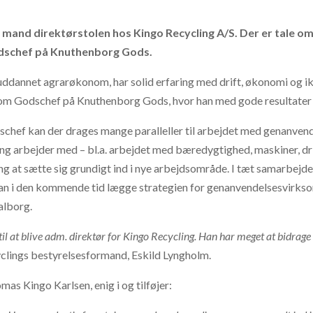
mand direktørstolen hos Kingo Recycling A/S. Der er tale om
odschef på Knuthenborg Gods.
 uddannet agrarøkonom, har solid erfaring med drift, økonomi og 
som Godschef på Knuthenborg Gods, hvor han med gode resultater har
hef kan der drages mange paralleller til arbejdet med genanvend
ng arbejder med – bl.a. arbejdet med bæredygtighed, maskiner, drift
ang at sætte sig grundigt ind i nye arbejdsområde. I tæt samarbej
han i den kommende tid lægge strategien for genanvendelsesvirkso
alborg.
ja til at blive adm. direktør for Kingo Recycling. Han har meget at bidr
clings bestyrelsesformand, Eskild Lyngholm.
as Kingo Karlsen, enig i og tilføjer: