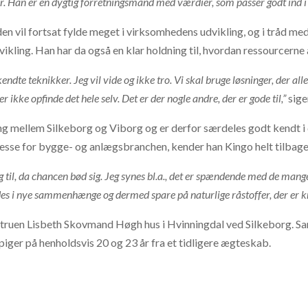
r. Han er en dygtig forretningsmand med værdier, som passer godt ind i 
n vil fortsat fylde meget i virksomhedens udvikling, og i tråd m
ikling. Han har da også en klar holdning til, hvordan ressourcern
endte teknikker. Jeg vil vide og ikke tro. Vi skal bruge løsninger, der al
ikke opfinde det hele selv. Det er der nogle andre, der er gode til,”
sige
ing mellem Silkeborg og Viborg og er derfor særdeles godt kendt i
eresse for bygge- og anlægsbranchen, kender han Kingo helt tilbage
g til, da chancen bød sig. Jeg synes bl.a., det er spændende med de mange
es i nye sammenhænge og dermed spare på naturlige råstoffer, der er k
truen Lisbeth Skovmand Høgh hus i Hvinningdal ved Silkeborg. Sa
iger på henholdsvis 20 og 23 år fra et tidligere ægteskab.