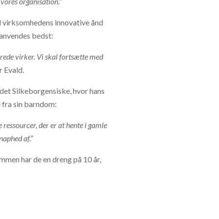
vores organisation.”
ed virksomhedens innovative ånd
e anvendes bedst:
lerede virker. Vi skal fortsætte med
r Evald.
 det Silkeborgensiske, hvor hans
 fra sin barndom:
 ressourcer, der er at hente i gamle
naphed af.”
mmen har de en dreng på 10 år,