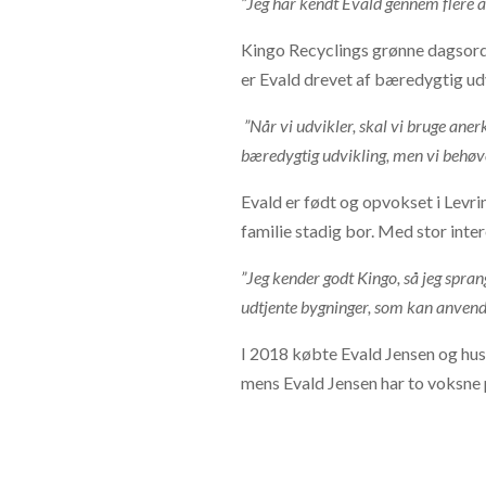
”Jeg har kendt Evald gennem flere å
Kingo Recyclings grønne dagsorde
er Evald drevet af bæredygtig udv
”Når vi udvikler, skal vi bruge anerk
bæredygtig udvikling, men vi behøver 
Evald er født og opvokset i Levr
familie stadig bor. Med stor int
”Jeg kender godt Kingo, så jeg spran
udtjente bygninger, som kan anvend
I 2018 købte Evald Jensen og hus
mens Evald Jensen har to voksne p