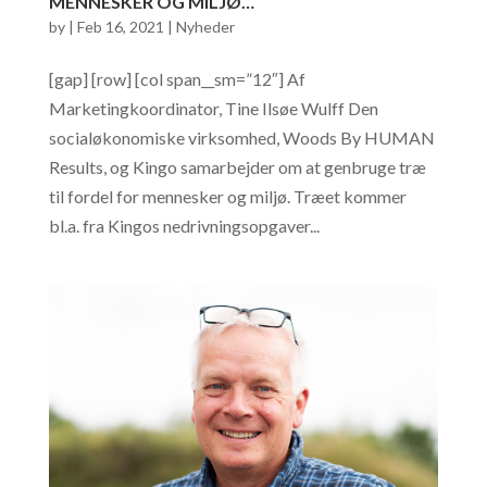
MENNESKER OG MILJØ…
by
|
Feb 16, 2021
|
Nyheder
[gap] [row] [col span__sm=”12″] Af
Marketingkoordinator, Tine Ilsøe Wulff Den
socialøkonomiske virksomhed, Woods By HUMAN
Results, og Kingo samarbejder om at genbruge træ
til fordel for mennesker og miljø. Træet kommer
bl.a. fra Kingos nedrivningsopgaver...